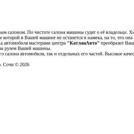
ным салоном. По чистоте салона машины судят о её владельце. Х
которой в Вашей машине не останется и намека, на то, что она 
тка автомобиля мастерами центра
"КатланАвто"
преобразит Ваш 
 за рулем Вашей машины.
го салона автомобиля, так и отдельных его частей. Высокое ка
. Сочи © 2026