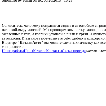
Submitted by
admin
on
Вс, 05/26/2013 - 16:28
Согласитесь, мало кому понравится ездить в автомобиле с гряз
палочкой-выручалочкой. Мы проводим химчистку салона, после 
засаленные пятна, а коврики утопали в пыли и грязи. Химчис
автосалона. И вы снова почувствуете себя удобно и комфортно
В центре
"КатланАвто"
вы можете сделать химчистку как все
специалистов.
Наши работы
Цены
Каталог
Контакты
Схема проезда
Катлан Авто